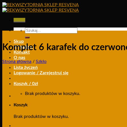
Skip
to
content
Menu
Szukaj:
Skup
Komplet 6 karafek do czerwon
Wynajem
Kontakt
O nas
Strona główna
/
Szkło
Lista życzeń
Logowanie / Zarejestruj się
Koszyk /
0
zł
Brak produktów w koszyku.
Koszyk
Brak produktów w koszyku.