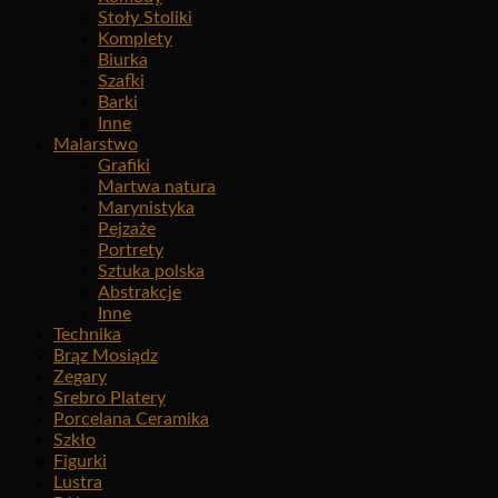
Stoły Stoliki
Komplety
Biurka
Szafki
Barki
Inne
Malarstwo
Grafiki
Martwa natura
Marynistyka
Pejzaże
Portrety
Sztuka polska
Abstrakcje
Inne
Technika
Brąz Mosiądz
Zegary
Srebro Platery
Porcelana Ceramika
Szkło
Figurki
Lustra