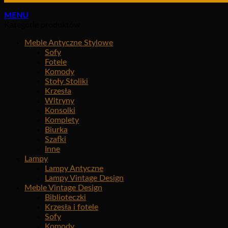
MENU
Kategorie produktów
Meble Antyczne Stylowe
Sofy
Fotele
Komody
Stoły Stoliki
Krzesła
Witryny
Konsolki
Komplety
Biurka
Szafki
Inne
Lampy
Lampy Antyczne
Lampy Vintage Design
Meble Vintage Design
Biblioteczki
Krzesła i fotele
Sofy
Komody