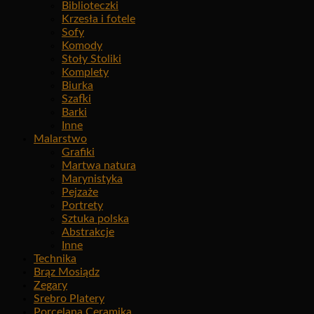
Biblioteczki
Krzesła i fotele
Sofy
Komody
Stoły Stoliki
Komplety
Biurka
Szafki
Barki
Inne
Malarstwo
Grafiki
Martwa natura
Marynistyka
Pejzaże
Portrety
Sztuka polska
Abstrakcje
Inne
Technika
Brąz Mosiądz
Zegary
Srebro Platery
Porcelana Ceramika