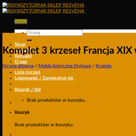
Skip
to
content
Menu
Szukaj:
Skup
Komplet 3 krzeseł Francja XIX
Wynajem
Kontakt
O nas
Strona główna
/
Meble Antyczne Stylowe
/
Krzesła
Lista życzeń
Logowanie / Zarejestruj się
Koszyk /
0
zł
Brak produktów w koszyku.
Koszyk
Brak produktów w koszyku.