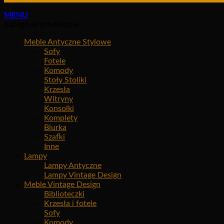
MENU
Kategorie produktów
Meble Antyczne Stylowe
Sofy
Fotele
Komody
Stoły Stoliki
Krzesła
Witryny
Konsolki
Komplety
Biurka
Szafki
Inne
Lampy
Lampy Antyczne
Lampy Vintage Design
Meble Vintage Design
Biblioteczki
Krzesła i fotele
Sofy
Komody