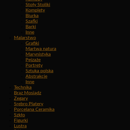
Stoły Stoliki
Komplety
Biurka
Szafki
Barki
Inne
Malarstwo
Grafiki
Martwa natura
Marynistyka
Pejzaże
Portrety
Sztuka polska
Abstrakcje
Inne
Technika
Brąz Mosiądz
Zegary
Srebro Platery
Porcelana Ceramika
Szkło
Figurki
Lustra