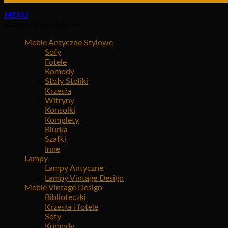
MENU
Kategorie produktów
Meble Antyczne Stylowe
Sofy
Fotele
Komody
Stoły Stoliki
Krzesła
Witryny
Konsolki
Komplety
Biurka
Szafki
Inne
Lampy
Lampy Antyczne
Lampy Vintage Design
Meble Vintage Design
Biblioteczki
Krzesła i fotele
Sofy
Komody