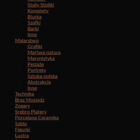
Stoły Stoliki
Komplety
Biurka
Szafki
Barki
Inne
Malarstwo
Grafiki
Martwa natura
Marynistyka
Pejzaże
Portrety
Sztuka polska
Abstrakcje
Inne
Technika
Brąz Mosiądz
Zegary
Srebro Platery
Porcelana Ceramika
Szkło
Figurki
Lustra