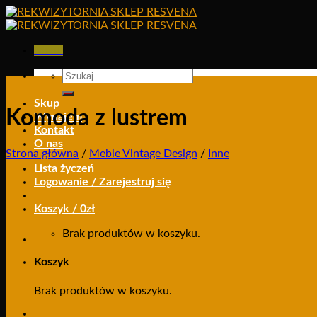
Skip
to
content
Menu
Szukaj:
Skup
Komoda z lustrem
Wynajem
Kontakt
O nas
Strona główna
/
Meble Vintage Design
/
Inne
Lista życzeń
Logowanie / Zarejestruj się
Koszyk /
0
zł
Brak produktów w koszyku.
Koszyk
Brak produktów w koszyku.