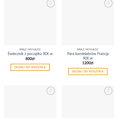
Dodaj
Dodaj
do
do
listy
listy
życzeń
życzeń
BRĄZ MOSIĄDZ
BRĄZ MOSIĄDZ
Para kandelabrów Francja
Świecznik z początku XIX w
XIX w
800
zł
1200
zł
DODAJ DO KOSZYKA
DODAJ DO KOSZYKA
Dodaj
Dodaj
do
do
listy
listy
życzeń
życzeń