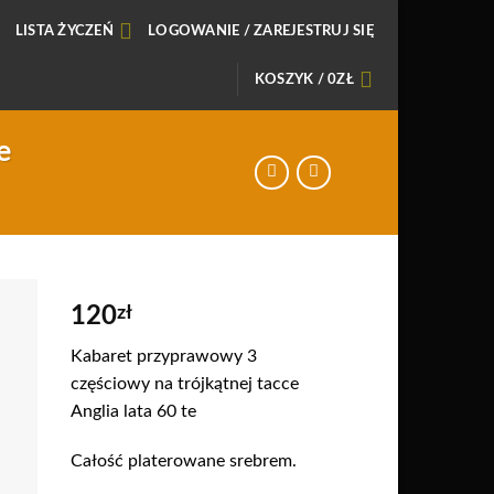
LISTA ŻYCZEŃ
LOGOWANIE / ZAREJESTRUJ SIĘ
KOSZYK /
0
ZŁ
e
120
zł
daj
Kabaret przyprawowy 3
o
częściowy na trójkątnej tacce
sty
Anglia lata 60 te
zeń
Całość platerowane srebrem.