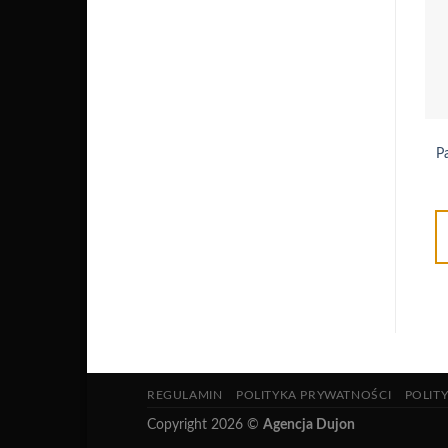
P
REGULAMIN
POLITYKA PRYWATNOŚCI
POLIT
Copyright 2026 ©
Agencja Dujon