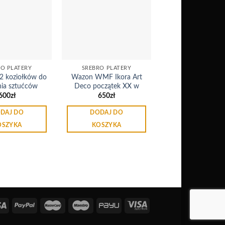
Dodaj
Dodaj
do
do
listy
listy
życzeń
życzeń
RO PLATERY
SREBRO PLATERY
2 koziołków do
Wazon WMF Ikora Art
nia sztućców
Deco początek XX w
600
zł
650
zł
DAJ DO
DODAJ DO
OSZYKA
KOSZYKA