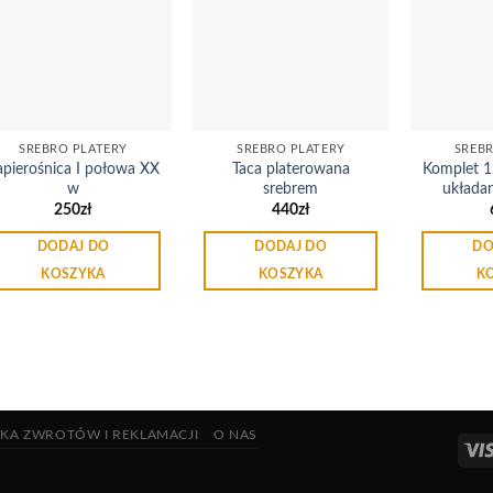
Dodaj
Dodaj
do
do
listy
listy
życzeń
życzeń
SREBRO PLATERY
SREBRO PLATERY
SREB
apierośnica I połowa XX
Taca platerowana
Komplet 1
w
srebrem
układa
250
zł
440
zł
DODAJ DO
DODAJ DO
DO
KOSZYKA
KOSZYKA
K
YKA ZWROTÓW I REKLAMACJI
O NAS