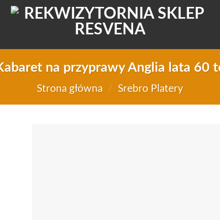
Kabaret na przyprawy Anglia lata 60 t
Strona główna
/
Srebro Platery
Do
d
li
życ