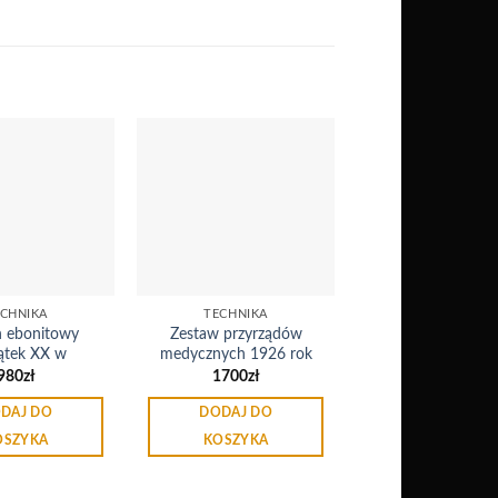
Dodaj
Dodaj
do
do
listy
listy
życzeń
życzeń
CHNIKA
TECHNIKA
n ebonitowy
Zestaw przyrządów
ątek XX w
medycznych 1926 rok
980
zł
1700
zł
DAJ DO
DODAJ DO
OSZYKA
KOSZYKA