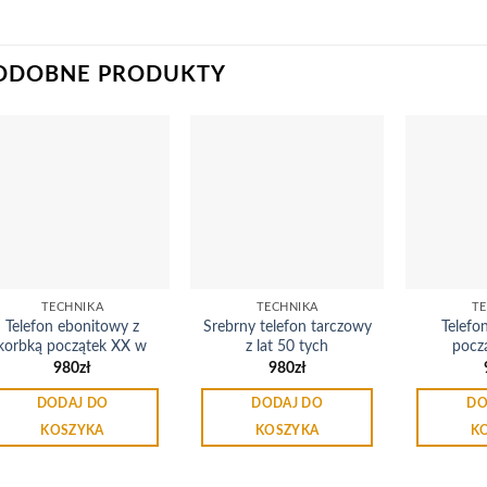
ODOBNE PRODUKTY
Dodaj
Dodaj
do
do
listy
listy
życzeń
życzeń
TECHNIKA
TECHNIKA
TE
Telefon ebonitowy z
Srebrny telefon tarczowy
Telefo
korbką początek XX w
z lat 50 tych
pocz
980
zł
980
zł
DODAJ DO
DODAJ DO
DO
KOSZYKA
KOSZYKA
K