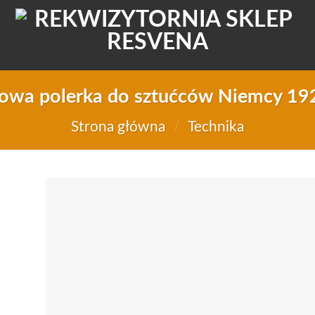
owa polerka do sztućców Niemcy 19
Strona główna
/
Technika
Do
d
li
życ