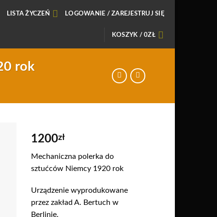
LISTA ŻYCZEŃ
LOGOWANIE / ZAREJESTRUJ SIĘ
KOSZYK /
0
ZŁ
20 rok
1200
zł
daj
Mechaniczna polerka do
o
sztućców Niemcy 1920 rok
sty
zeń
Urządzenie wyprodukowane
przez zakład A. Bertuch w
Berlinie.