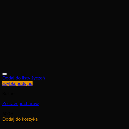
Dodaj do listy życzeń
Szybki podgląd
Różne
Zestaw pucharów
600
zł
Dodaj do koszyka