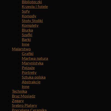
Biblioteczki
Krzesła i fotele
Sofy
Komody
Stoły Stoliki
Komplety
Biurka
Szafki
Barki
Inne
Malarstwo
Grafiki
Martwa natura
Marynistyka
Pejzaże
Portrety
Sztuka polska
Abstrakcje
Inne
Technika
Brąz Mosiądz
Zegary
Srebro Platery
Porcelana Ceramika