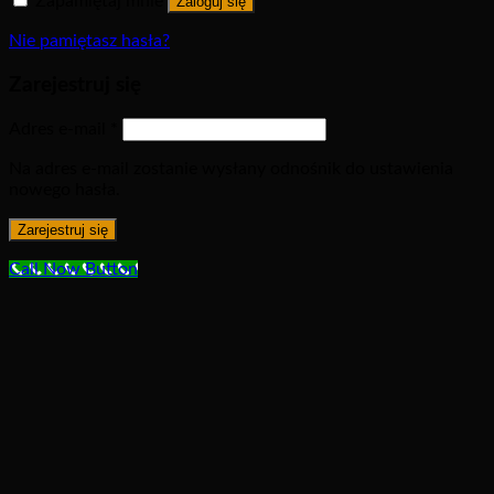
Zapamiętaj mnie
Zaloguj się
Nie pamiętasz hasła?
Zarejestruj się
Adres e-mail
*
Na adres e-mail zostanie wysłany odnośnik do ustawienia
nowego hasła.
Zarejestruj się
Call Now Button