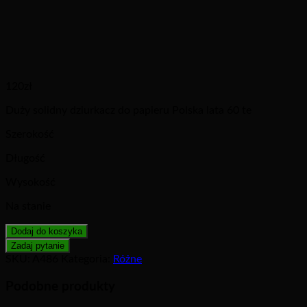
120
zł
Duży solidny dziurkacz do papieru Polska lata 60 te
Szerokość
Długość
Wysokość
Na stanie
Dodaj do koszyka
SKU:
A486
Kategoria:
Różne
Podobne produkty