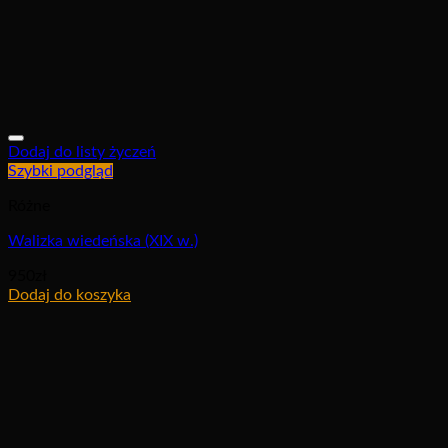
Dodaj do listy życzeń
Szybki podgląd
Różne
Walizka wiedeńska (XIX w.)
950
zł
Dodaj do koszyka