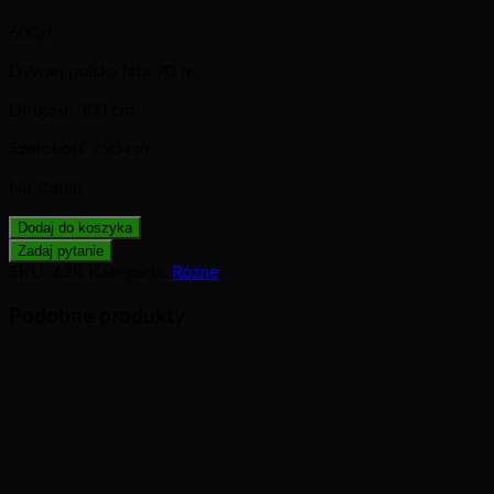
600
zł
Dywan polska lata 70 te
Długość 300 cm
Szerokość 250 cm
Na stanie
Dodaj do koszyka
SKU:
63R
Kategoria:
Różne
Podobne produkty