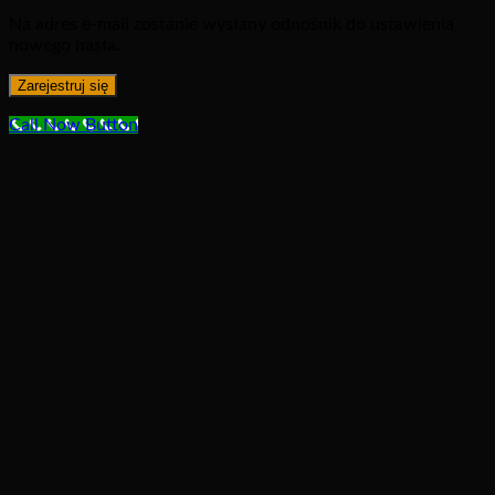
Na adres e-mail zostanie wysłany odnośnik do ustawienia
nowego hasła.
Zarejestruj się
Call Now Button