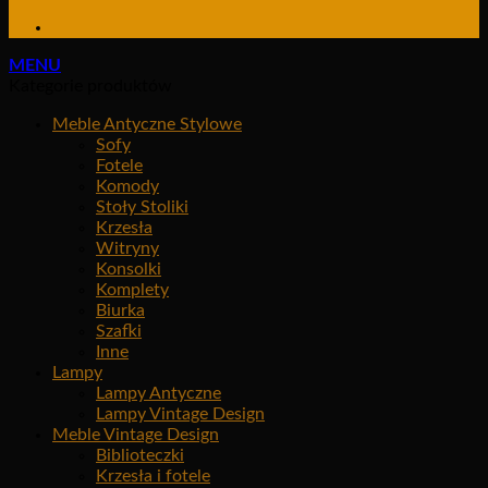
MENU
Kategorie produktów
Meble Antyczne Stylowe
Sofy
Fotele
Komody
Stoły Stoliki
Krzesła
Witryny
Konsolki
Komplety
Biurka
Szafki
Inne
Lampy
Lampy Antyczne
Lampy Vintage Design
Meble Vintage Design
Biblioteczki
Krzesła i fotele