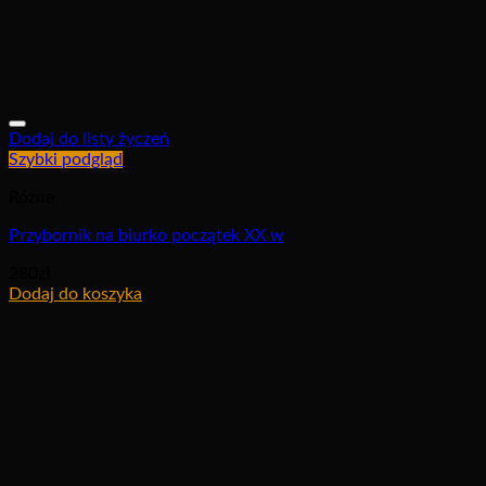
Dodaj do listy życzeń
Szybki podgląd
Różne
Przybornik na biurko początek XX w
280
zł
Dodaj do koszyka