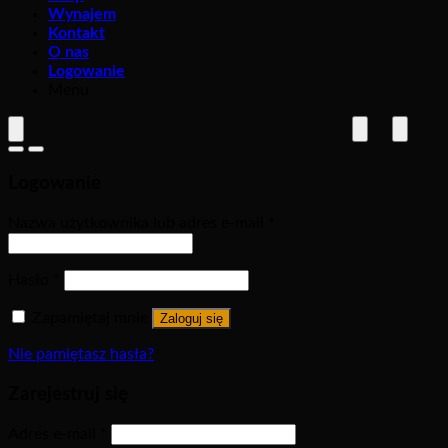
Wynajem
Kontakt
O nas
Logowanie
Menu
Logowanie
Nazwa użytkownika lub adres e-mail
*
Hasło
*
Zapamiętaj mnie
Zaloguj się
Nie pamiętasz hasła?
Zarejestruj się
Adres e-mail
*