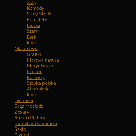
Sofy
Komody
Stoły Stoliki
Komplety
Biurka
Szafki
Barki
Inne
Malarstwo
Grafiki
Martwa natura
Marynistyka
Pejzaże
Portrety
Sztuka polska
Abstrakcje
Inne
Technika
Brąz Mosiądz
Zegary
Srebro Platery
Porcelana Ceramika
Szkło
Figurki