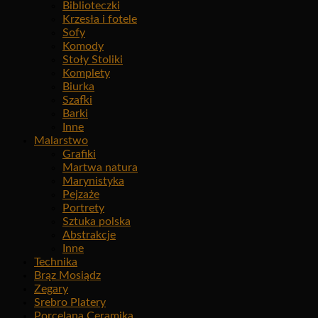
Biblioteczki
Krzesła i fotele
Sofy
Komody
Stoły Stoliki
Komplety
Biurka
Szafki
Barki
Inne
Malarstwo
Grafiki
Martwa natura
Marynistyka
Pejzaże
Portrety
Sztuka polska
Abstrakcje
Inne
Technika
Brąz Mosiądz
Zegary
Srebro Platery
Porcelana Ceramika