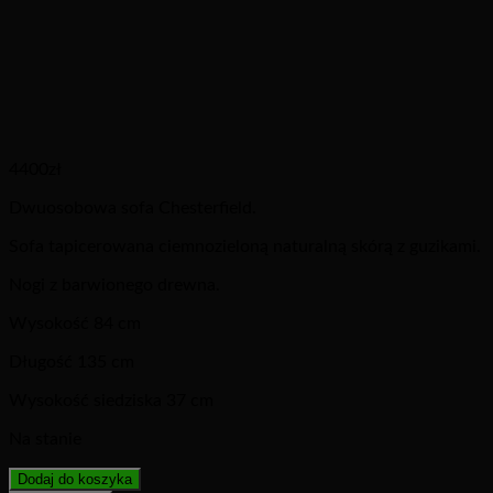
4400
zł
Dwuosobowa sofa Chesterfield.
Sofa tapicerowana ciemnozieloną naturalną skórą z guzikami.
Nogi z barwionego drewna.
Wysokość 84 cm
Długość 135 cm
Wysokość siedziska 37 cm
Na stanie
Dodaj do koszyka