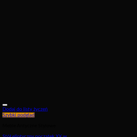
Dodaj do listy życzeń
Szybki podgląd
Meble Antyczne Stylowe
Stół eliptyczny początek XX w