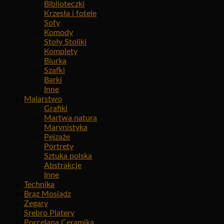
Biblioteczki
Krzesła i fotele
Sofy
Komody
Stoły Stoliki
Komplety
Biurka
Szafki
Barki
Inne
Malarstwo
Grafiki
Martwa natura
Marynistyka
Pejzaże
Portrety
Sztuka polska
Abstrakcje
Inne
Technika
Brąz Mosiądz
Zegary
Srebro Platery
Porcelana Ceramika