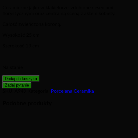
Ceramiczne jajko w klakielurze zdobione deseniami
florystycznymi oraz centralną sceną z aktem kobiety.
Całość zwieńczona koroną.
Wysokość 25 cm
Szerokość 13 cm
Na stanie
Dodaj do koszyka
SKU:
A949
Kategoria:
Porcelana Ceramika
Podobne produkty