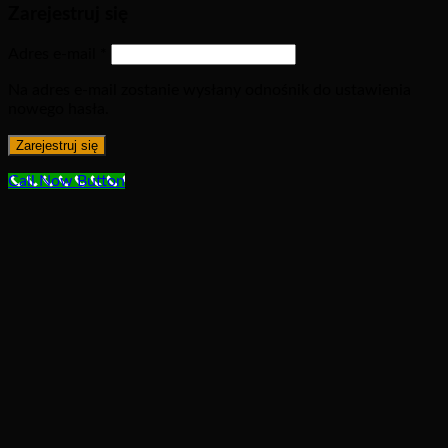
Zarejestruj się
Adres e-mail
*
Na adres e-mail zostanie wysłany odnośnik do ustawienia
nowego hasła.
Zarejestruj się
Call Now Button