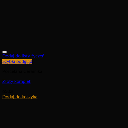
Dodaj do listy życzeń
Szybki podgląd
Porcelana Ceramika
Złoty komplet
650
zł
Dodaj do koszyka