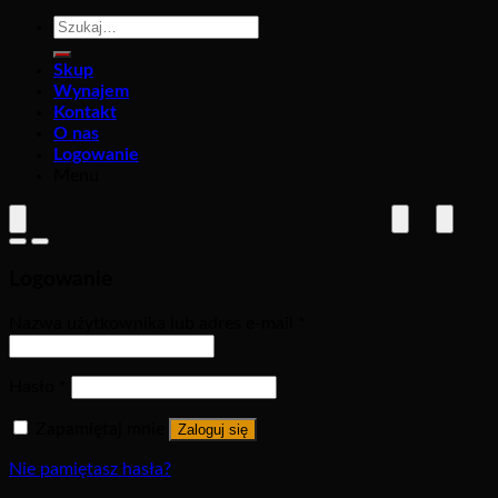
Szukaj:
Skup
Wynajem
Kontakt
O nas
Logowanie
Menu
Logowanie
Nazwa użytkownika lub adres e-mail
*
Hasło
*
Zapamiętaj mnie
Zaloguj się
Nie pamiętasz hasła?