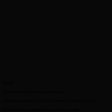
1200
zł
Ceramiczne jajko w oprawie z brązu.
Trójkątna podstawa z trzema filarami w postaci lwów.
Pierścieniowa oprawa dwóch połówek jajka.