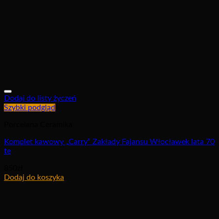
Dodaj do listy życzeń
Szybki podgląd
Porcelana Ceramika
Komplet kawowy „Carry” Zakłady Fajansu Włocławek lata 70
te
850
zł
Dodaj do koszyka