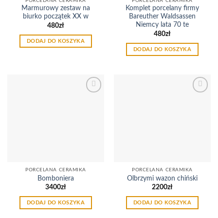
PORCELANA CERAMIKA
PORCELANA CERAMIKA
Marmurowy zestaw na
Komplet porcelany firmy
biurko początek XX w
Bareuther Waldsassen
Niemcy lata 70 te
480
zł
480
zł
DODAJ DO KOSZYKA
DODAJ DO KOSZYKA
Dodaj
Dodaj
do
do
listy
listy
życzeń
życzeń
PORCELANA CERAMIKA
PORCELANA CERAMIKA
Bomboniera
Olbrzymi wazon chiński
3400
zł
2200
zł
DODAJ DO KOSZYKA
DODAJ DO KOSZYKA