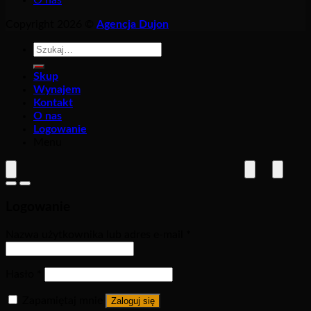
Copyright 2026 ©
Agencja Dujon
Szukaj:
Skup
Wynajem
Kontakt
O nas
Logowanie
Menu
Logowanie
Nazwa użytkownika lub adres e-mail
*
Hasło
*
Zapamiętaj mnie
Zaloguj się