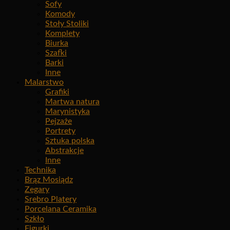
Sofy
Komody
Stoły Stoliki
Komplety
Biurka
Szafki
Barki
Inne
Malarstwo
Grafiki
Martwa natura
Marynistyka
Pejzaże
Portrety
Sztuka polska
Abstrakcje
Inne
Technika
Brąz Mosiądz
Zegary
Srebro Platery
Porcelana Ceramika
Szkło
Figurki