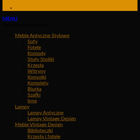
MENU
Kategorie produktów
Meble Antyczne Stylowe
Sofy
Fotele
Komody
Stoły Stoliki
Krzesła
Witryny
Konsolki
Komplety
Biurka
Szafki
Inne
Lampy
Lampy Antyczne
Lampy Vintage Design
Meble Vintage Design
Biblioteczki
Krzesła i fotele