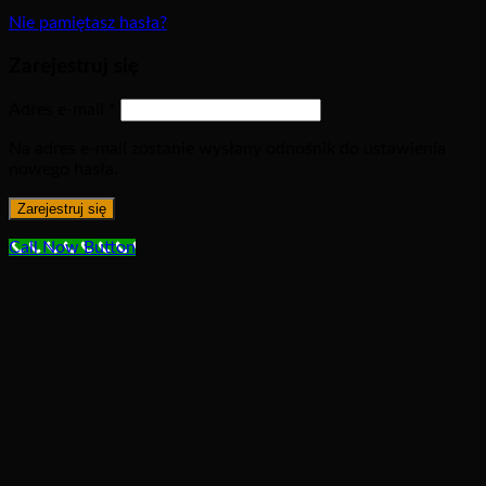
Nie pamiętasz hasła?
Zarejestruj się
Adres e-mail
*
Na adres e-mail zostanie wysłany odnośnik do ustawienia
nowego hasła.
Zarejestruj się
Call Now Button