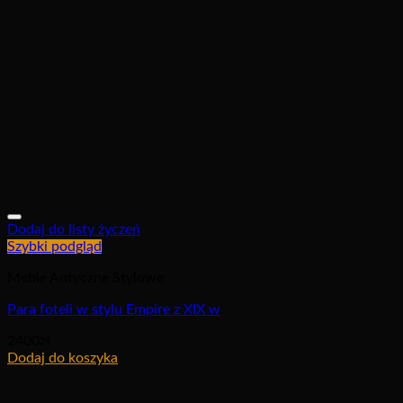
Dodaj do listy życzeń
Szybki podgląd
Meble Antyczne Stylowe
Para foteli w stylu Empire z XIX w
2400
zł
Dodaj do koszyka