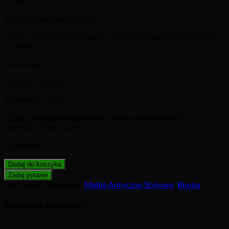
3200
zł
Biurko orzechowe z XIX w.
Front z dwoma drzwiczkami i trzema szufladami pod blatem
w ramie.
Wysokość 77 cm
Długość 160 cm
Szerokość 70 cm
Zdjęcia przedstawiają mebel przed odświeżeniem i
ujednoliceniem koloru.
Na stanie
Dodaj do koszyka
SKU:
B105
Kategorie:
Meble Antyczne Stylowe
,
Biurka
Podobne produkty