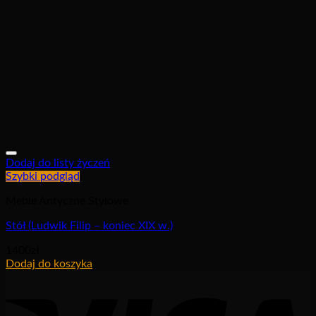
Dodaj do listy życzeń
Szybki podgląd
Meble Antyczne Stylowe
Stół (Ludwik Filip – koniec XIX w.)
1400
zł
Dodaj do koszyka