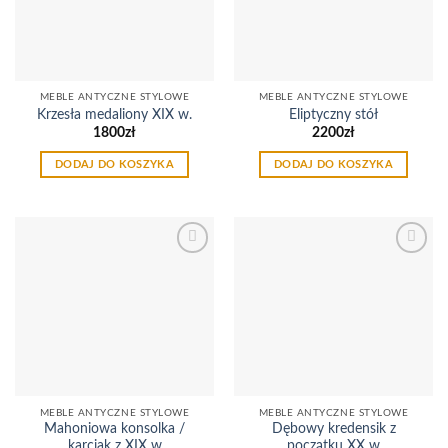
MEBLE ANTYCZNE STYLOWE
MEBLE ANTYCZNE STYLOWE
Krzesła medaliony XIX w.
Eliptyczny stół
1800
zł
2200
zł
DODAJ DO KOSZYKA
DODAJ DO KOSZYKA
Dodaj
Dodaj
do
do
listy
listy
życzeń
życzeń
MEBLE ANTYCZNE STYLOWE
MEBLE ANTYCZNE STYLOWE
Mahoniowa konsolka /
Dębowy kredensik z
karciak z XIX w
początku XX w