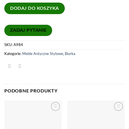
DODAJ DO KOSZYKA
SKU:
A984
Kategorie:
Meble Antyczne Stylowe
,
Biurka
PODOBNE PRODUKTY
Dodaj
Dodaj
do
do
listy
listy
życzeń
życzeń