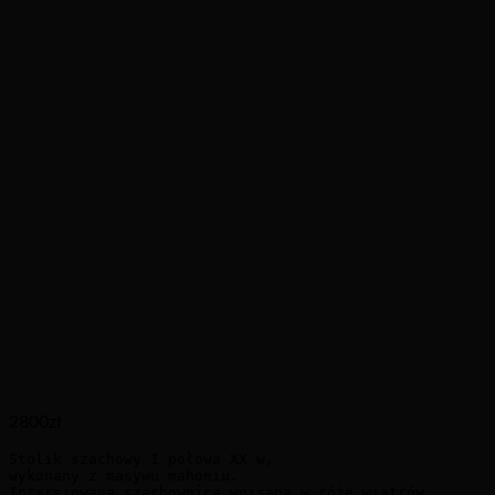
2800
zł
Stolik szachowy I połowa XX w, 

wykonany z masywu mahoniu.

Intarsjowana szachownica wpisana w różę wiatrów.
