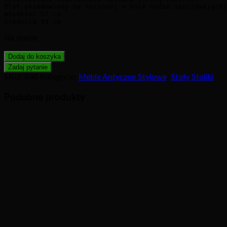
Blat posadowiony na toczonej w kule nodze spoczywającej
Wysokość 57 cm

Na stanie
Dodaj do koszyka
SKU:
840
Kategorie:
Meble Antyczne Stylowe
,
Stoły Stoliki
Podobne produkty