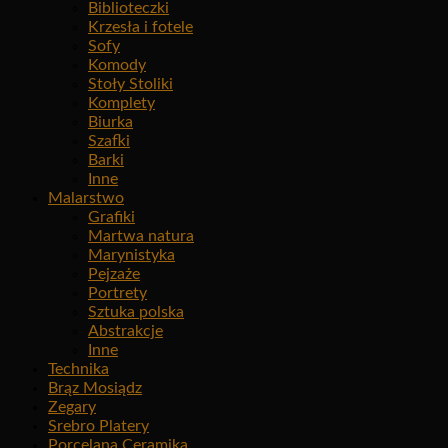
Biblioteczki
Krzesła i fotele
Sofy
Komody
Stoły Stoliki
Komplety
Biurka
Szafki
Barki
Inne
Malarstwo
Grafiki
Martwa natura
Marynistyka
Pejzaże
Portrety
Sztuka polska
Abstrakcje
Inne
Technika
Brąz Mosiądz
Zegary
Srebro Platery
Porcelana Ceramika