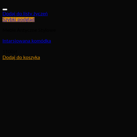
Dodaj do listy życzeń
Szybki podgląd
Meble Antyczne Stylowe
Intarsjowana komódka
1100
zł
Dodaj do koszyka