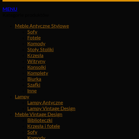
MENU
Kategorie produktów
Meble Antyczne Stylowe
Sofy
Fotele
Komody
Stoły Stoliki
Krzesła
Witryny
Konsolki
Komplety
Biurka
Szafki
Inne
Lampy
Lampy Antyczne
Lampy Vintage Design
Meble Vintage Design
Biblioteczki
Krzesła i fotele
Sofy
Komody