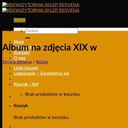
Skip
to
content
Menu
Szukaj:
Skup
Album na zdjęcia XIX w
Wynajem
Kontakt
O nas
Strona główna
/
Różne
Lista życzeń
Logowanie / Zarejestruj się
Koszyk /
0
zł
Brak produktów w koszyku.
Koszyk
Brak produktów w koszyku.