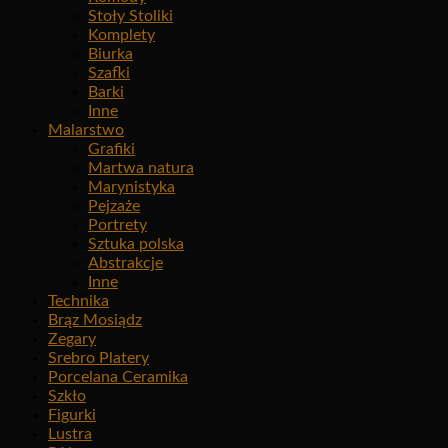
Stoły Stoliki
Komplety
Biurka
Szafki
Barki
Inne
Malarstwo
Grafiki
Martwa natura
Marynistyka
Pejzaże
Portrety
Sztuka polska
Abstrakcje
Inne
Technika
Brąz Mosiądz
Zegary
Srebro Platery
Porcelana Ceramika
Szkło
Figurki
Lustra