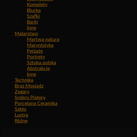
Komplety
Biurka
Szafki
Barki
Inne
Malarstwo
Martwa natura
Marynistyka
Pejzaże
Portrety
Sztuka polska
Abstrakcje
Inne
Technika
Brąz Mosiądz
Zegary
Srebro Platery
Porcelana Ceramika
Szkło
Lustra
Różne