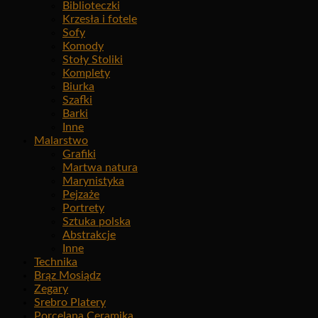
Biblioteczki
Krzesła i fotele
Sofy
Komody
Stoły Stoliki
Komplety
Biurka
Szafki
Barki
Inne
Malarstwo
Grafiki
Martwa natura
Marynistyka
Pejzaże
Portrety
Sztuka polska
Abstrakcje
Inne
Technika
Brąz Mosiądz
Zegary
Srebro Platery
Porcelana Ceramika