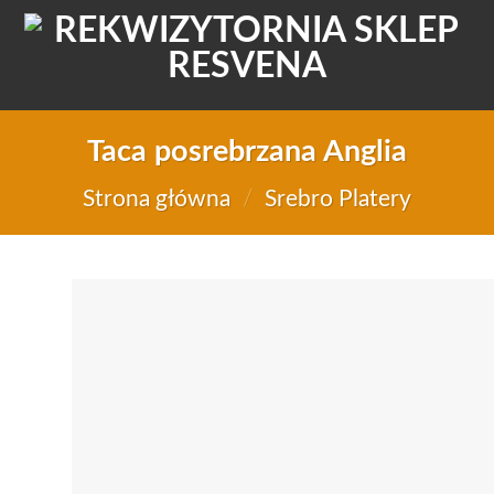
Taca posrebrzana Anglia
Strona główna
/
Srebro Platery
Do
d
li
życ