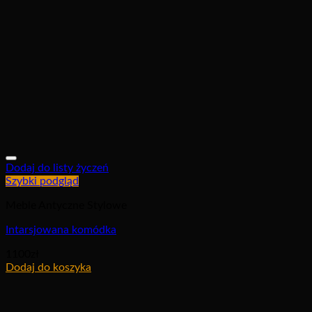
Dodaj do listy życzeń
Szybki podgląd
Meble Antyczne Stylowe
Intarsjowana komódka
1100
zł
Dodaj do koszyka