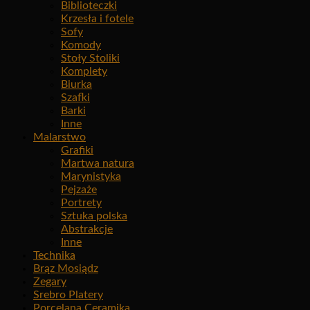
Biblioteczki
Krzesła i fotele
Sofy
Komody
Stoły Stoliki
Komplety
Biurka
Szafki
Barki
Inne
Malarstwo
Grafiki
Martwa natura
Marynistyka
Pejzaże
Portrety
Sztuka polska
Abstrakcje
Inne
Technika
Brąz Mosiądz
Zegary
Srebro Platery
Porcelana Ceramika