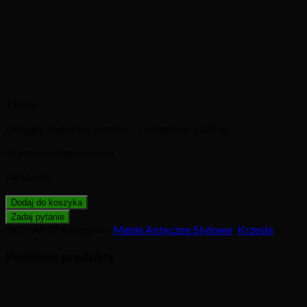
1100
zł
Okrągły stołek do pianina / fortepianu z XIX w.
Wysokość regulowana
Na stanie
Dodaj do koszyka
SKU:
A922
Kategorie:
Meble Antyczne Stylowe
,
Krzesła
Podobne produkty