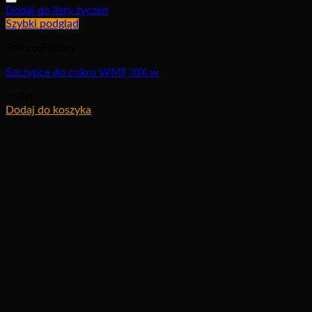
Dodaj do listy życzeń
Szybki podgląd
Srebro Platery
Szczypce do cukru WMF XIX w
350
zł
Dodaj do koszyka