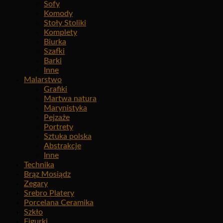
Sofy
Komody
Stoły Stoliki
Komplety
Biurka
Szafki
Barki
Inne
Malarstwo
Grafiki
Martwa natura
Marynistyka
Pejzaże
Portrety
Sztuka polska
Abstrakcje
Inne
Technika
Brąz Mosiądz
Zegary
Srebro Platery
Porcelana Ceramika
Szkło
Figurki