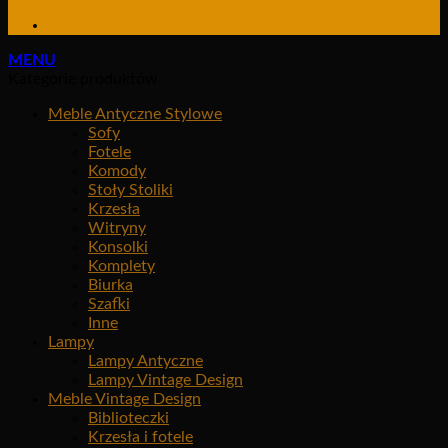
MENU
Kategorie produktów
Meble Antyczne Stylowe
Sofy
Fotele
Komody
Stoły Stoliki
Krzesła
Witryny
Konsolki
Komplety
Biurka
Szafki
Inne
Lampy
Lampy Antyczne
Lampy Vintage Design
Meble Vintage Design
Biblioteczki
Krzesła i fotele