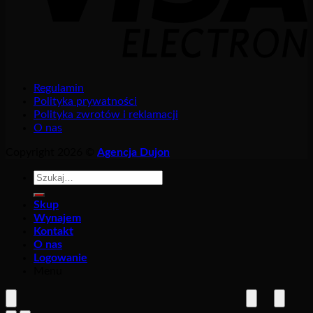
Regulamin
Polityka prywatności
Polityka zwrotów i reklamacji
O nas
Copyright 2026 ©
Agencja Dujon
Szukaj:
Skup
Wynajem
Kontakt
O nas
Logowanie
Menu