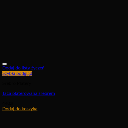
Dodaj do listy życzeń
Szybki podgląd
Srebro Platery
Taca platerowana srebrem
440
zł
Dodaj do koszyka