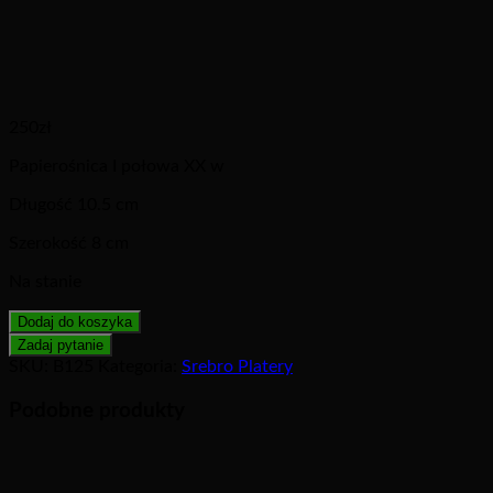
250
zł
Papierośnica I połowa XX w
Długość 10.5 cm
Szerokość 8 cm
Na stanie
Dodaj do koszyka
SKU:
B125
Kategoria:
Srebro Platery
Podobne produkty