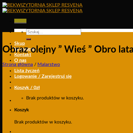
Skip
to
content
Menu
Szukaj:
Skup
Obraz olejny ” Wieś ” Obro lat
Wynajem
Kontakt
O nas
Strona główna
/
Malarstwo
Lista życzeń
Logowanie / Zarejestruj się
Koszyk /
0
zł
Brak produktów w koszyku.
Koszyk
Brak produktów w koszyku.