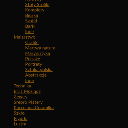
Stoły Stoliki
Komplety
Biurka
Szafki
Barki
Inne
Malarstwo
Grafiki
Martwa natura
Marynistyka
Pejzaże
Portrety
Sztuka polska
Abstrakcje
Inne
Technika
Brąz Mosiądz
Zegary
Srebro Platery
Porcelana Ceramika
Szkło
Figurki
Lustra