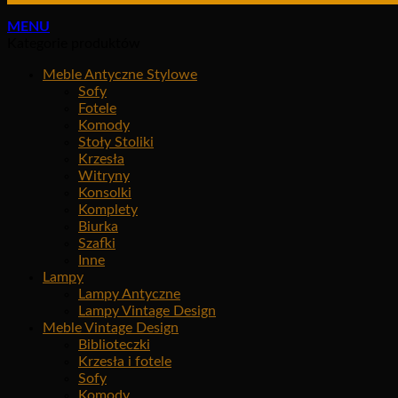
MENU
Kategorie produktów
Meble Antyczne Stylowe
Sofy
Fotele
Komody
Stoły Stoliki
Krzesła
Witryny
Konsolki
Komplety
Biurka
Szafki
Inne
Lampy
Lampy Antyczne
Lampy Vintage Design
Meble Vintage Design
Biblioteczki
Krzesła i fotele
Sofy
Komody