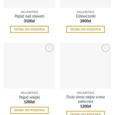
MALARSTWO
MALARSTWO
Pejzaż nad stawem
Dziewczynki
3100
zł
2800
zł
DODAJ DO KOSZYKA
DODAJ DO KOSZYKA
Dodaj
Dodaj
do
do
listy
listy
życzeń
życzeń
MALARSTWO
MALARSTWO
Duży obraz olejny scena
Pejzaż wiejski
pałacowa
1200
zł
1200
zł
DODAJ DO KOSZYKA
DODAJ DO KOSZYKA