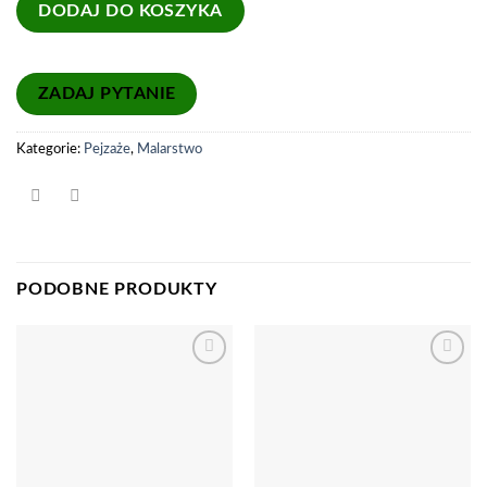
DODAJ DO KOSZYKA
Kategorie:
Pejzaże
,
Malarstwo
PODOBNE PRODUKTY
Dodaj
Dodaj
do
do
listy
listy
życzeń
życzeń