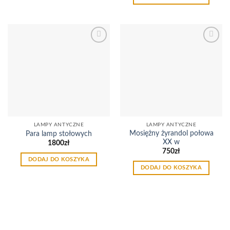
Dodaj
Dodaj
do
do
listy
listy
życzeń
życzeń
LAMPY ANTYCZNE
LAMPY ANTYCZNE
Mosiężny żyrandol połowa
Para lamp stołowych
XX w
1800
zł
750
zł
DODAJ DO KOSZYKA
DODAJ DO KOSZYKA