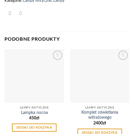
Kategorie:
Lampy Antyczne
,
Lampy
PODOBNE PRODUKTY
Dodaj
Dodaj
do
do
listy
listy
życzeń
życzeń
LAMPY ANTYCZNE
LAMPY ANTYCZNE
Komplet oświetlania
Lampka nocna
witrażowego
450
zł
2400
zł
DODAJ DO KOSZYKA
DODAJ DO KOSZYKA