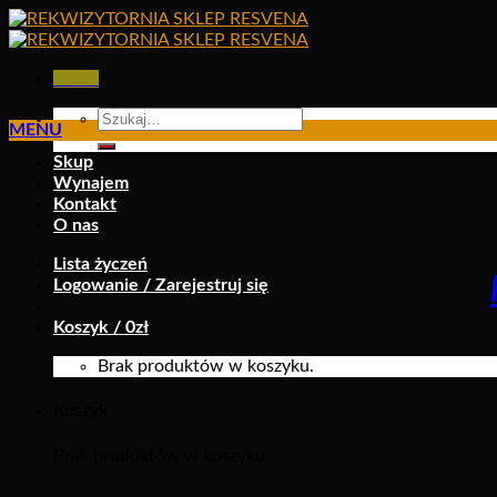
Skip
to
content
Menu
Szukaj:
MENU
Skup
Wynajem
Kontakt
O nas
Lista życzeń
Logowanie / Zarejestruj się
Koszyk /
0
zł
Brak produktów w koszyku.
Koszyk
Brak produktów w koszyku.